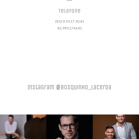
Telefone
(81) 9.9117.4141
81 991174141
Instagram @bosquinho_lacerda